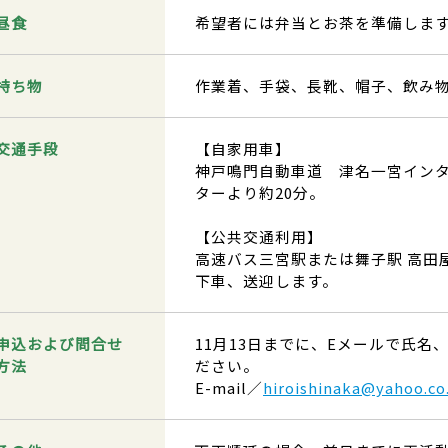
昼食
希望者には弁当とお茶を準備します
持ち物
作業着、手袋、長靴、帽子、飲み物
交通手段
【自家用車】
神戸鳴門自動車道 津名一宮イン
ターより約20分。
【公共交通利用】
高速バス三宮駅または舞子駅 高田
下車、送迎します。
申込および問合せ
11月13日までに、Eメールで氏
方法
ださい。
E-mail／
hiroishinaka@yahoo.co