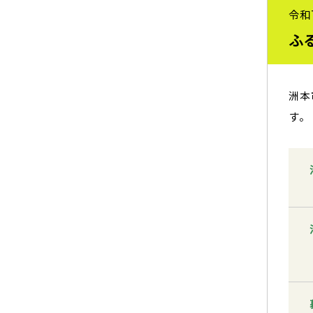
令和
ふ
洲本
す。