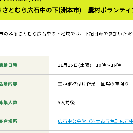
るさとむら広石中の下(洲本市) 農村ボランティ
市のふるさとむら広石中の下地域では、下記日時で参加いただ
活動日時
11月15日(土曜) 10時～16時
活動内容
玉ねぎ植付け作業、圃場の草刈り
募集人数
5人前後
集合場所
広石中公会堂（洲本市五色町広石中3