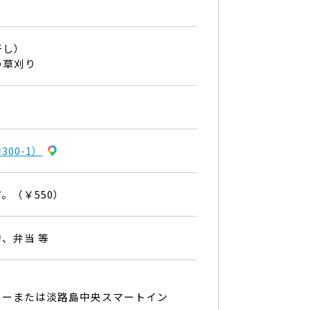
干し）
の草刈り
00-1）
。（￥550）
、弁当 等
ターまたは淡路島中央スマートイン