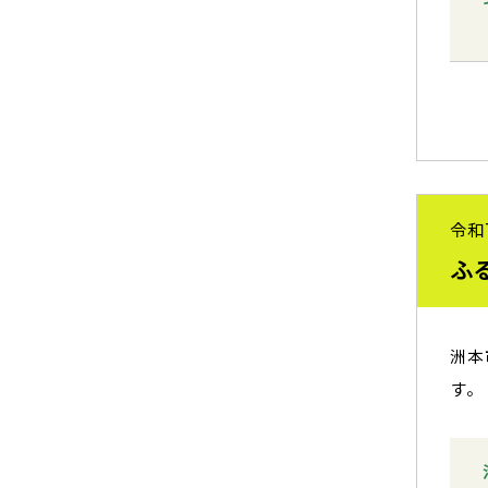
令和
ふ
洲本
す。