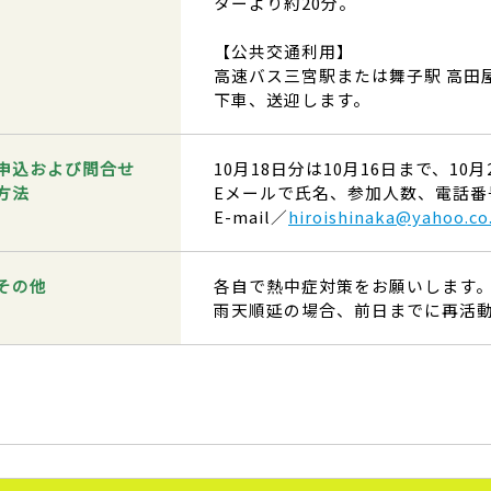
ターより約20分。
【公共交通利用】
高速バス三宮駅または舞子駅 高田
下車、送迎します。
申込および問合せ
10月18日分は10月16日まで、10
方法
Eメールで氏名、参加人数、電話番
E-mail／
hiroishinaka@yahoo.co
その他
各自で熱中症対策をお願いします
雨天順延の場合、前日までに再活