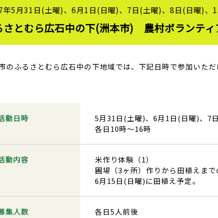
7年5月31日(土曜)、6月1日(日曜)、7日(土曜)、8日(日曜)、1
るさとむら広石中の下(洲本市) 農村ボランティ
市のふるさとむら広石中の下地域では、下記日時で参加いただ
活動日時
5月31日(土曜)、6月1日(日曜)、7
各日10時～16時
活動内容
米作り体験（1）
圃場（3ヶ所）作りから田植えまで
6月15日(日曜)に田植え予定。
募集人数
各日5人前後