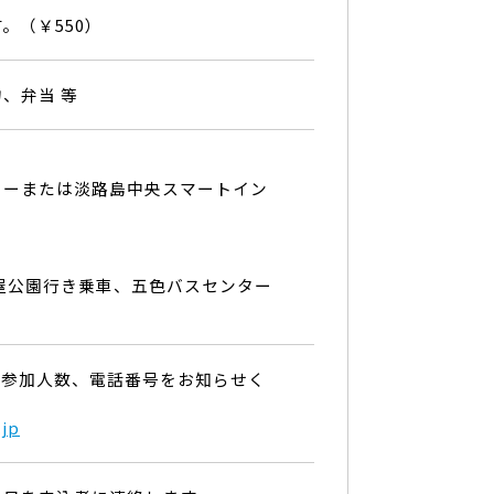
。（￥550）
、弁当 等
ターまたは淡路島中央スマートイン
屋公園行き乗車、五色バスセンター
名、参加人数、電話番号をお知らせく
.jp