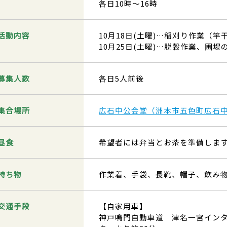
各日10時～16時
活動内容
10月18日(土曜)…稲刈り作業（竿
10月25日(土曜)…脱穀作業、圃場
募集人数
各日5人前後
集合場所
広石中公会堂（洲本市五色町広石中3
昼食
希望者には弁当とお茶を準備します
持ち物
作業着、手袋、長靴、帽子、飲み物
交通手段
【自家用車】
神戸鳴門自動車道 津名一宮イン