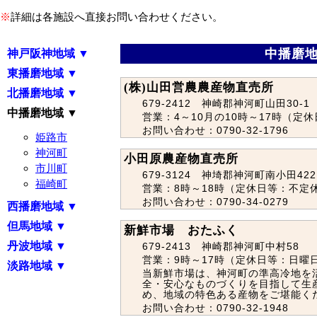
※
詳細は各施設へ直接お問い合わせください。
中播磨地
神戸阪神地域 ▼
東播磨地域 ▼
(株)山田営農農産物直売所
北播磨地域 ▼
679-2412 神崎郡神河町山田30-1
中播磨地域 ▼
営業：4～10月の10時～17時（定
お問い合わせ：0790-32-1796
姫路市
神河町
小田原農産物直売所
市川町
679-3124 神埼郡神河町南小田422
福崎町
営業：8時～18時（定休日等：不定
お問い合わせ：0790-34-0279
西播磨地域 ▼
但馬地域 ▼
新鮮市場 おたふく
丹波地域 ▼
679-2413 神崎郡神河町中村58
営業：9時～17時（定休日等：日曜
淡路地域 ▼
当新鮮市場は、神河町の準高冷地を
全・安心なものづくりを目指して生
め、地域の特色ある産物をご堪能く
お問い合わせ：0790-32-1948