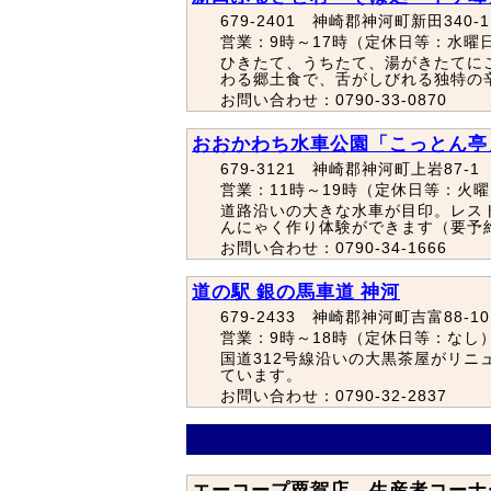
679-2401 神崎郡神河町新田340-1
営業：9時～17時（定休日等：水曜
ひきたて、うちたて、湯がきたてに
わる郷土食で、舌がしびれる独特の
お問い合わせ：0790-33-0870
おおかわち水車公園「こっとん亭
679-3121 神崎郡神河町上岩87-1
営業：11時～19時（定休日等：火
道路沿いの大きな水車が目印。レス
んにゃく作り体験ができます（要予
お問い合わせ：0790-34-1666
道の駅 銀の馬車道 神河
679-2433 神崎郡神河町吉富88-10
営業：9時～18時（定休日等：なし
国道312号線沿いの大黒茶屋がリ
ています。
お問い合わせ：0790-32-2837
エーコープ粟賀店 生産者コーナ