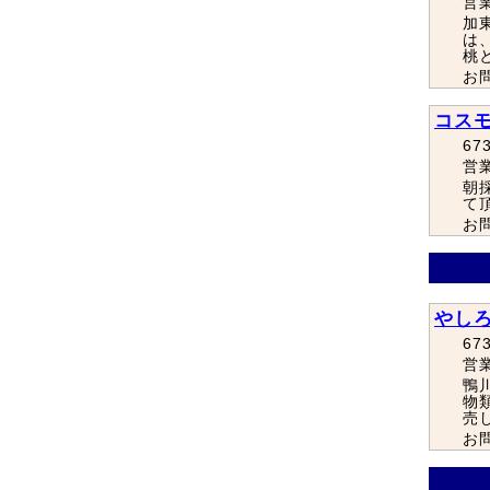
営
加
は
桃
お問
コス
67
営
朝
て
お問
やし
67
営
鴨
物
売
お問