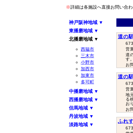
※
詳細は各施設へ直接お問い合わ
神戸阪神地域 ▼
東播磨地域 ▼
道の
北播磨地域 ▼
67
西脇市
営
道
三木市
す
小野市
お問
加西市
加東市
道の
多可町
67
営
中播磨地域 ▼
地
る
西播磨地域 ▼
お
但馬地域 ▼
お問
丹波地域 ▼
ふれ
淡路地域 ▼
67