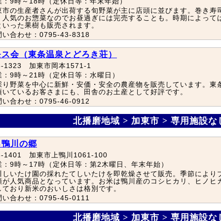
業：9時～18時（定休日等：年末年始）
東市の生産者さんが出荷する旬野菜が主に店頭に並びます。巻き寿
、人気のお惣菜なのでお昼過ぎには完売することも。時期によって
といった果樹も販売されます。
い合わせ：0795-43-8318
モス会（東条温泉とどろき荘）
3-1323 加東市岡本1571-1
業：9時～21時（定休日等：水曜日）
採り野菜を中心に新鮮・安価・安全の農産物を販売しています。東
頂いているお客さまにも、田舎のお土産として好評です。
い合わせ：0795-46-0912
北播磨地域 > 加東市 > 専用施設
ろ鴨川の郷
3-1401 加東市上鴨川1061-100
業：9時～17時（定休日等：第2木曜日、年末年始）
川しいたけ園の採れたてしいたけを即乾燥させて販売。季節により
類が人気商品となっています。お米は鴨川産のコシヒカリ、ヒノヒ
しており新米のおいしさは格別です。
い合わせ：0795-45-0111
北播磨地域 > 加東市 > 専用施設